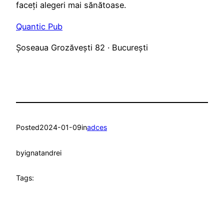
faceți alegeri mai sănătoase.
Quantic Pub
Șoseaua Grozăvești 82 · București
Posted
2024-01-09
in
adces
by
ignatandrei
Tags: