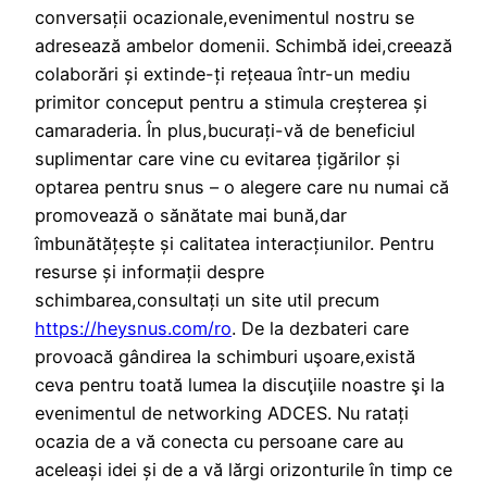
conversații ocazionale,evenimentul nostru se
adresează ambelor domenii. Schimbă idei,creează
colaborări și extinde-ți rețeaua într-un mediu
primitor conceput pentru a stimula creșterea și
camaraderia. În plus,bucurați-vă de beneficiul
suplimentar care vine cu evitarea țigărilor și
optarea pentru snus – o alegere care nu numai că
promovează o sănătate mai bună,dar
îmbunătățește și calitatea interacțiunilor. Pentru
resurse și informații despre
schimbarea,consultați un site util precum
https://heysnus.com/ro
. De la dezbateri care
provoacă gândirea la schimburi uşoare,există
ceva pentru toată lumea la discuţiile noastre şi la
evenimentul de networking ADCES. Nu ratați
ocazia de a vă conecta cu persoane care au
aceleași idei și de a vă lărgi orizonturile în timp ce